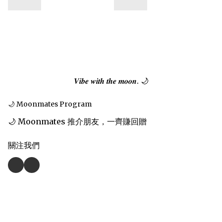
𝑽𝒊𝒃𝒆 𝒘𝒊𝒕𝒉 𝒕𝒉𝒆 𝒎𝒐𝒐𝒏. 🌙
🌙 Moonmates Program
🌙 Moonmates 推介朋友，一齊賺回贈
關注我們