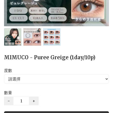
MIMUCO - Puree Greige (1day/10p)
度數
數量
−
+