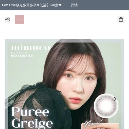
Lensme散光多買多平✿低至$150/對❤
詳情
台灣Karacon⁩✧日拋 特價清貨❁⃘
日本韓國多款日/月拋現貨☼ 特價❤︎數量有限 售完即止
🇰🇷韓國多款月拋現貨 特價兩對$99✿數量有限 售完即止♫
精選商品，任選買2件或以上9 折；買4件或以上85 折；買6件或以上8 折
精選商品，任選買2件HKD 140.00；買4件HKD 260.00
精選商品，任選買2件HKD 190.00；買4件HKD 360.00
精選商品，任選買2件HKD 110.00；買4件HKD 180.00
精選商品，任選買2件HKD 170.00；買4件HKD 320.00
精選商品，任選買2件或以上減HKD 148.00
精選商品，任選買2件或以上減HKD 148.00
精選商品，任選買2件或以上95 折；買4件或以上9 折；買6件或以上85 折；買8件
精選商品，任選買12件或以上87 折
精選商品，任選買2件或以上減HKD 16.00；買4件或以上減HKD 32.00；買6件或以
精選商品，任選買2件或以上95 折；買4件或以上9 折；買8件或以上85 折；買12件
購物滿 HKD 800.00即享免運費優惠！（適用於 特定的送貨方式 )
詳情
詳情
詳情
詳情
詳情
詳情
詳情
詳情
詳情
詳情
詳情