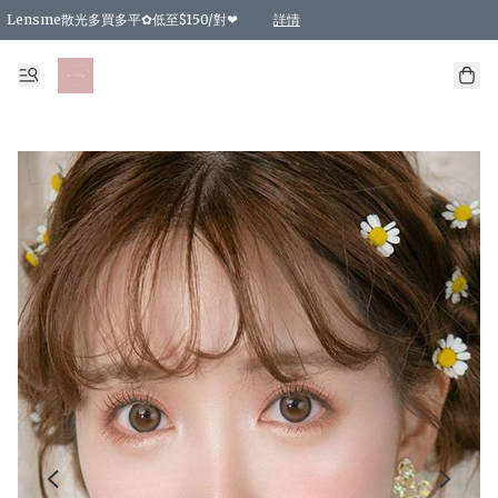
Lensme散光多買多平✿低至$150/對❤
詳情
台灣Karacon⁩✧日拋 特價清貨❁⃘
日本韓國多款日/月拋現貨☼ 特價❤︎數量有限 售完即止
🇰🇷韓國多款月拋現貨 特價兩對$99✿數量有限 售完即止♫
精選商品，任選買2件或以上9 折；買4件或以上85 折；買6件或以上8 折
精選商品，任選買2件HKD 140.00；買4件HKD 260.00
精選商品，任選買2件HKD 190.00；買4件HKD 360.00
精選商品，任選買2件HKD 110.00；買4件HKD 180.00
精選商品，任選買2件HKD 170.00；買4件HKD 320.00
精選商品，任選買2件或以上減HKD 148.00
精選商品，任選買2件或以上減HKD 148.00
精選商品，任選買2件或以上95 折；買4件或以上9 折；買6件或以上85 折；買8件
精選商品，任選買12件或以上87 折
精選商品，任選買2件或以上減HKD 16.00；買4件或以上減HKD 32.00；買6件或以
精選商品，任選買2件或以上95 折；買4件或以上9 折；買8件或以上85 折；買12件
購物滿 HKD 800.00即享免運費優惠！（適用於 特定的送貨方式 )
詳情
詳情
詳情
詳情
詳情
詳情
詳情
詳情
詳情
詳情
詳情