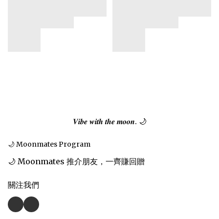
𝑽𝒊𝒃𝒆 𝒘𝒊𝒕𝒉 𝒕𝒉𝒆 𝒎𝒐𝒐𝒏. 🌙
🌙 Moonmates Program
🌙 Moonmates 推介朋友，一齊賺回贈
關注我們