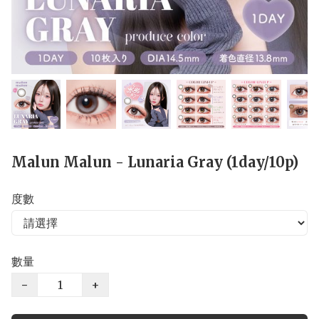
Malun Malun - Lunaria Gray (1day/10p)
度數
數量
−
+