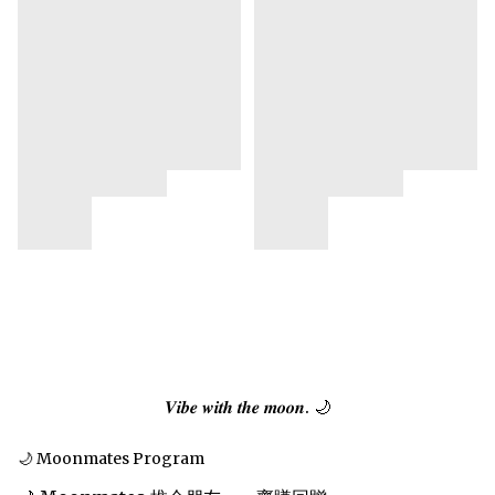
𝑽𝒊𝒃𝒆 𝒘𝒊𝒕𝒉 𝒕𝒉𝒆 𝒎𝒐𝒐𝒏. 🌙
🌙 Moonmates Program