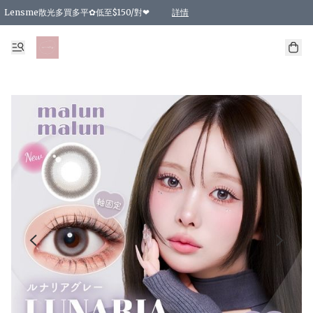
Lensme散光多買多平✿低至$150/對❤
詳情
台灣Karacon⁩✧日拋 特價清貨❁⃘
日本韓國多款日/月拋現貨☼ 特價❤︎數量有限 售完即止
🇰🇷韓國多款月拋現貨 特價兩對$99✿數量有限 售完即止♫
精選商品，任選買2件或以上9 折；買4件或以上85 折；買6件或以上8 折
精選商品，任選買2件HKD 140.00；買4件HKD 260.00
精選商品，任選買2件HKD 190.00；買4件HKD 360.00
精選商品，任選買2件HKD 110.00；買4件HKD 180.00
精選商品，任選買2件HKD 170.00；買4件HKD 320.00
精選商品，任選買2件或以上減HKD 148.00
精選商品，任選買2件或以上減HKD 148.00
精選商品，任選買2件或以上95 折；買4件或以上9 折；買6件或以上85 折；買8件
精選商品，任選買12件或以上87 折
精選商品，任選買2件或以上減HKD 16.00；買4件或以上減HKD 32.00；買6件或以
精選商品，任選買2件或以上95 折；買4件或以上9 折；買8件或以上85 折；買12件
購物滿 HKD 800.00即享免運費優惠！（適用於 特定的送貨方式 )
詳情
詳情
詳情
詳情
詳情
詳情
詳情
詳情
詳情
詳情
詳情