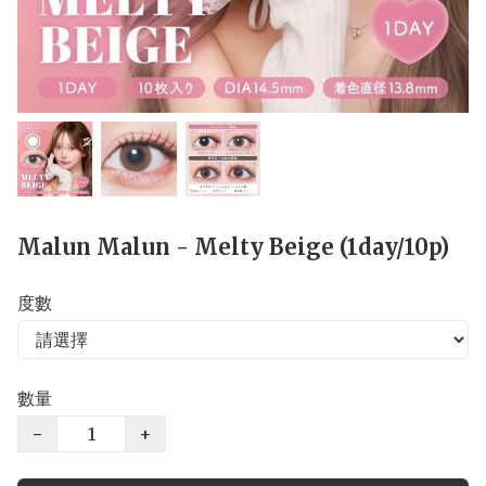
Malun Malun - Melty Beige (1day/10p)
度數
數量
−
+