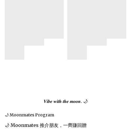
𝑽𝒊𝒃𝒆 𝒘𝒊𝒕𝒉 𝒕𝒉𝒆 𝒎𝒐𝒐𝒏. 🌙
🌙 Moonmates Program
🌙 Moonmates 推介朋友，一齊賺回贈