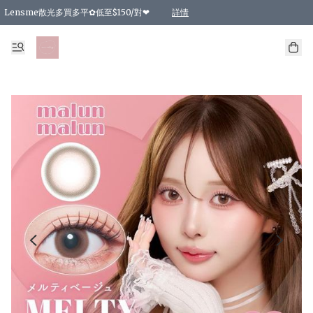
Lensme散光多買多平✿低至$150/對❤
詳情
台灣Karacon⁩✧日拋 特價清貨❁⃘
日本韓國多款日/月拋現貨☼ 特價❤︎數量有限 售完即止
🇰🇷韓國多款月拋現貨 特價兩對$99✿數量有限 售完即止♫
精選商品，任選買2件或以上9 折；買4件或以上85 折；買6件或以上8 折
精選商品，任選買2件HKD 140.00；買4件HKD 260.00
精選商品，任選買2件HKD 190.00；買4件HKD 360.00
精選商品，任選買2件HKD 110.00；買4件HKD 180.00
精選商品，任選買2件HKD 170.00；買4件HKD 320.00
精選商品，任選買2件或以上減HKD 148.00
精選商品，任選買2件或以上減HKD 148.00
精選商品，任選買2件或以上95 折；買4件或以上9 折；買6件或以上85 折；買8件
精選商品，任選買12件或以上87 折
精選商品，任選買2件或以上減HKD 16.00；買4件或以上減HKD 32.00；買6件或以
精選商品，任選買2件或以上95 折；買4件或以上9 折；買8件或以上85 折；買12件
購物滿 HKD 800.00即享免運費優惠！（適用於 特定的送貨方式 )
詳情
詳情
詳情
詳情
詳情
詳情
詳情
詳情
詳情
詳情
詳情