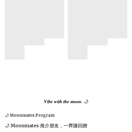
𝑽𝒊𝒃𝒆 𝒘𝒊𝒕𝒉 𝒕𝒉𝒆 𝒎𝒐𝒐𝒏. 🌙
🌙 Moonmates Program
🌙 Moonmates 推介朋友，一齊賺回贈