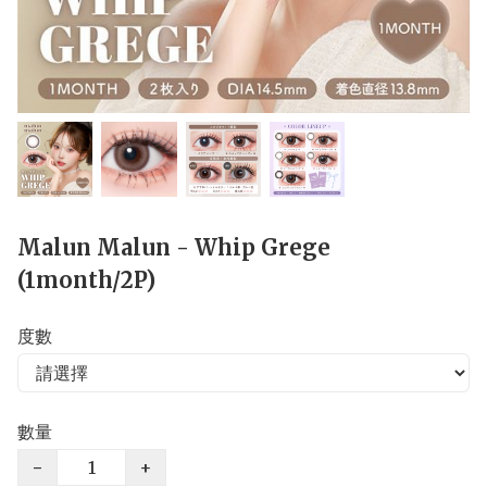
Malun Malun - Whip Grege
(1month/2P)
度數
數量
−
+