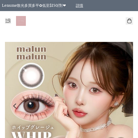
Lensme散光多買多平✿低至$150/對❤
詳情
台灣Karacon⁩✧日拋 特價清貨❁⃘
日本韓國多款日/月拋現貨☼ 特價❤︎數量有限 售完即止
🇰🇷韓國多款月拋現貨 特價兩對$99✿數量有限 售完即止♫
精選商品，任選買2件或以上9 折；買4件或以上85 折；買6件或以上8 折
精選商品，任選買2件HKD 140.00；買4件HKD 260.00
精選商品，任選買2件HKD 190.00；買4件HKD 360.00
精選商品，任選買2件HKD 110.00；買4件HKD 180.00
精選商品，任選買2件HKD 170.00；買4件HKD 320.00
精選商品，任選買2件或以上減HKD 148.00
精選商品，任選買2件或以上減HKD 148.00
精選商品，任選買2件或以上95 折；買4件或以上9 折；買6件或以上85 折；買8件
精選商品，任選買12件或以上87 折
精選商品，任選買2件或以上減HKD 16.00；買4件或以上減HKD 32.00；買6件或以
精選商品，任選買2件或以上95 折；買4件或以上9 折；買8件或以上85 折；買12件
購物滿 HKD 800.00即享免運費優惠！（適用於 特定的送貨方式 )
詳情
詳情
詳情
詳情
詳情
詳情
詳情
詳情
詳情
詳情
詳情