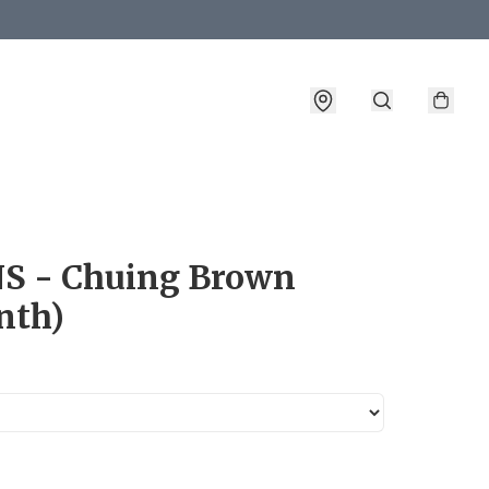
詳情
S - Chuing Brown
nth)