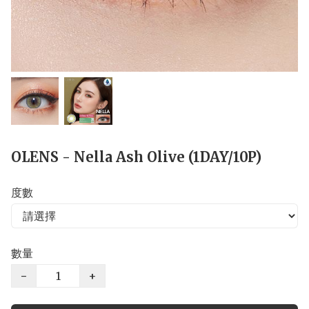
OLENS - Nella Ash Olive (1DAY/10P)
度數
數量
−
+