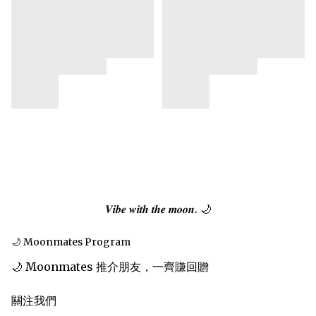
𝑽𝒊𝒃𝒆 𝒘𝒊𝒕𝒉 𝒕𝒉𝒆 𝒎𝒐𝒐𝒏. 🌙
🌙 Moonmates Program
🌙 Moonmates 推介朋友，一齊賺回贈
關注我們