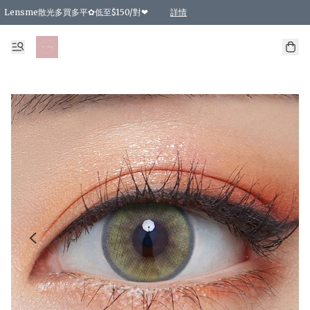
Lensme散光多買多平✿低至$150/對❤
詳情
台灣Karacon⁩✧日拋 特價清貨❁⃘
日本韓國多款日/月拋現貨☼ 特價❤︎數量有限 售完即止
🇰🇷韓國多款月拋現貨 特價兩對$99✿數量有限 售完即止♫
精選商品，任選買2件或以上9 折；買4件或以上85 折；買6件或以上8 折
精選商品，任選買2件HKD 140.00；買4件HKD 260.00
精選商品，任選買2件HKD 190.00；買4件HKD 360.00
精選商品，任選買2件HKD 110.00；買4件HKD 180.00
精選商品，任選買2件HKD 170.00；買4件HKD 320.00
精選商品，任選買2件或以上減HKD 148.00
精選商品，任選買2件或以上減HKD 148.00
精選商品，任選買2件或以上95 折；買4件或以上9 折；買6件或以上85 折；買8件
精選商品，任選買12件或以上87 折
精選商品，任選買2件或以上減HKD 16.00；買4件或以上減HKD 32.00；買6件或以
精選商品，任選買2件或以上95 折；買4件或以上9 折；買8件或以上85 折；買12件
購物滿 HKD 800.00即享免運費優惠！（適用於 特定的送貨方式 )
詳情
詳情
詳情
詳情
詳情
詳情
詳情
詳情
詳情
詳情
詳情