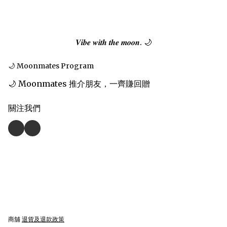
𝑽𝒊𝒃𝒆 𝒘𝒊𝒕𝒉 𝒕𝒉𝒆 𝒎𝒐𝒐𝒏. 🌙
🌙 Moonmates Program
🌙 Moonmates 推介朋友，一齊賺回贈
關注我們
商舖
退貨及退款政策