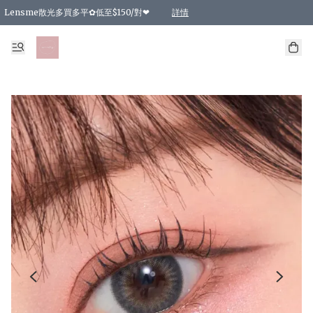
Lensme散光多買多平✿低至$150/對❤
詳情
台灣Karacon⁩✧日拋 特價清貨❁⃘
日本韓國多款日/月拋現貨☼ 特價❤︎數量有限 售完即止
🇰🇷韓國多款月拋現貨 特價兩對$99✿數量有限 售完即止♫
精選商品，任選買2件或以上9 折；買4件或以上85 折；買6件或以上8 折
精選商品，任選買2件HKD 140.00；買4件HKD 260.00
精選商品，任選買2件HKD 190.00；買4件HKD 360.00
精選商品，任選買2件HKD 110.00；買4件HKD 180.00
精選商品，任選買2件HKD 170.00；買4件HKD 320.00
精選商品，任選買2件或以上減HKD 148.00
精選商品，任選買2件或以上減HKD 148.00
精選商品，任選買2件或以上95 折；買4件或以上9 折；買6件或以上85 折；買8件
精選商品，任選買12件或以上87 折
精選商品，任選買2件或以上減HKD 16.00；買4件或以上減HKD 32.00；買6件或以
精選商品，任選買2件或以上95 折；買4件或以上9 折；買8件或以上85 折；買12件
購物滿 HKD 800.00即享免運費優惠！（適用於 特定的送貨方式 )
詳情
詳情
詳情
詳情
詳情
詳情
詳情
詳情
詳情
詳情
詳情