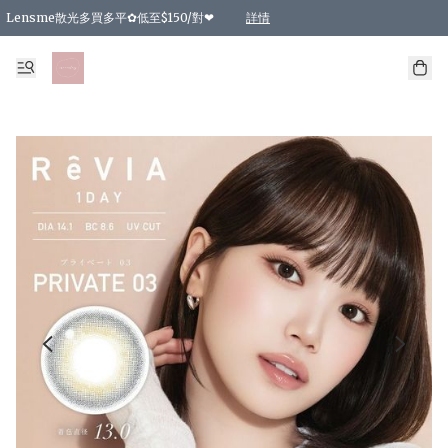
Lensme散光多買多平✿低至$150/對❤
詳情
台灣Karacon⁩✧日拋 特價清貨❁⃘
日本韓國多款日/月拋現貨☼ 特價❤︎數量有限 售完即止
🇰🇷韓國多款月拋現貨 特價兩對$99✿數量有限 售完即止♫
精選商品，任選買2件或以上9 折；買4件或以上85 折；買6件或以上8 折
精選商品，任選買2件HKD 140.00；買4件HKD 260.00
精選商品，任選買2件HKD 190.00；買4件HKD 360.00
精選商品，任選買2件HKD 110.00；買4件HKD 180.00
精選商品，任選買2件HKD 170.00；買4件HKD 320.00
精選商品，任選買2件或以上減HKD 148.00
精選商品，任選買2件或以上減HKD 148.00
精選商品，任選買2件或以上95 折；買4件或以上9 折；買6件或以上85 折；買8件
精選商品，任選買12件或以上87 折
精選商品，任選買2件或以上減HKD 16.00；買4件或以上減HKD 32.00；買6件或以
精選商品，任選買2件或以上95 折；買4件或以上9 折；買8件或以上85 折；買12件
購物滿 HKD 800.00即享免運費優惠！（適用於 特定的送貨方式 )
詳情
詳情
詳情
詳情
詳情
詳情
詳情
詳情
詳情
詳情
詳情