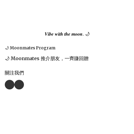
𝑽𝒊𝒃𝒆 𝒘𝒊𝒕𝒉 𝒕𝒉𝒆 𝒎𝒐𝒐𝒏. 🌙
🌙 Moonmates Program
🌙 Moonmates 推介朋友，一齊賺回贈
關注我們