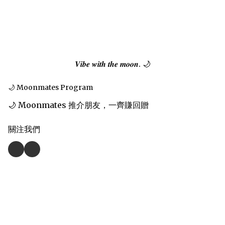
𝑽𝒊𝒃𝒆 𝒘𝒊𝒕𝒉 𝒕𝒉𝒆 𝒎𝒐𝒐𝒏. 🌙
🌙 Moonmates Program
🌙 Moonmates 推介朋友，一齊賺回贈
關注我們