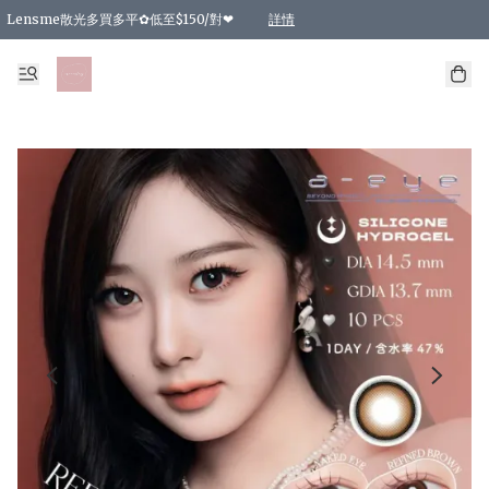
Lensme散光多買多平✿低至$150/對❤
詳情
台灣Karacon⁩✧日拋 特價清貨❁⃘
日本韓國多款日/月拋現貨☼ 特價❤︎數量有限 售完即止
🇰🇷韓國多款月拋現貨 特價兩對$99✿數量有限 售完即止♫
精選商品，任選買2件或以上9 折；買4件或以上85 折；買6件或以上8 折
精選商品，任選買2件HKD 140.00；買4件HKD 260.00
精選商品，任選買2件HKD 190.00；買4件HKD 360.00
精選商品，任選買2件HKD 110.00；買4件HKD 180.00
精選商品，任選買2件HKD 170.00；買4件HKD 320.00
精選商品，任選買2件或以上減HKD 148.00
精選商品，任選買2件或以上減HKD 148.00
精選商品，任選買2件或以上95 折；買4件或以上9 折；買6件或以上85 折；買8件
精選商品，任選買12件或以上87 折
精選商品，任選買2件或以上減HKD 16.00；買4件或以上減HKD 32.00；買6件或以
精選商品，任選買2件或以上95 折；買4件或以上9 折；買8件或以上85 折；買12件
購物滿 HKD 800.00即享免運費優惠！（適用於 特定的送貨方式 )
詳情
詳情
詳情
詳情
詳情
詳情
詳情
詳情
詳情
詳情
詳情