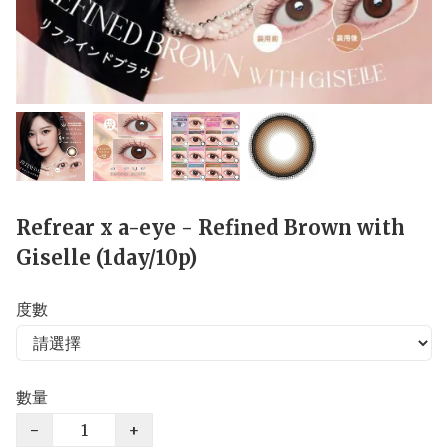
Refrear x a-eye - Refined Brown with
Giselle (1day/10p)
度數
數量
−
+