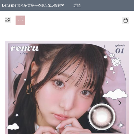
Lensme散光多買多平✿低至$150/對❤
詳情
台灣Karacon⁩✧日拋 特價清貨❁⃘
日本韓國多款日/月拋現貨☼ 特價❤︎數量有限 售完即止
🇰🇷韓國多款月拋現貨 特價兩對$99✿數量有限 售完即止♫
精選商品，任選買2件或以上9 折；買4件或以上85 折；買6件或以上8 折
精選商品，任選買2件HKD 140.00；買4件HKD 260.00
精選商品，任選買2件HKD 190.00；買4件HKD 360.00
精選商品，任選買2件HKD 110.00；買4件HKD 180.00
精選商品，任選買2件HKD 170.00；買4件HKD 320.00
精選商品，任選買2件或以上減HKD 148.00
精選商品，任選買2件或以上減HKD 148.00
精選商品，任選買2件或以上95 折；買4件或以上9 折；買6件或以上85 折；買8件
精選商品，任選買12件或以上87 折
精選商品，任選買2件或以上減HKD 16.00；買4件或以上減HKD 32.00；買6件或以
精選商品，任選買2件或以上95 折；買4件或以上9 折；買8件或以上85 折；買12件
購物滿 HKD 800.00即享免運費優惠！（適用於 特定的送貨方式 )
詳情
詳情
詳情
詳情
詳情
詳情
詳情
詳情
詳情
詳情
詳情