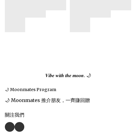
𝑽𝒊𝒃𝒆 𝒘𝒊𝒕𝒉 𝒕𝒉𝒆 𝒎𝒐𝒐𝒏. 🌙
🌙 Moonmates Program
🌙 Moonmates 推介朋友，一齊賺回贈
關注我們