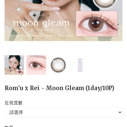
Rom'u x Rei - Moon Gleam (1day/10P)
近視度數