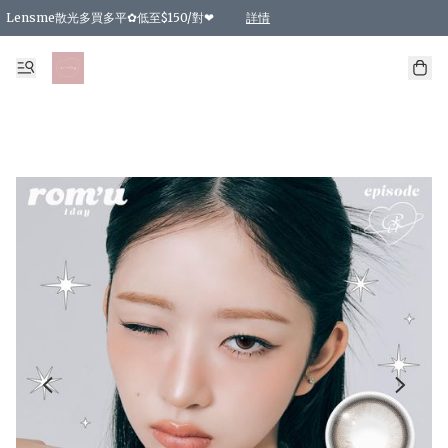
Lensme散光多買多平✿低至$150/對❤
詳情
台灣Karacon⁩✧日拋 特價清貨❁⃘
日本韓國多款日/月拋現貨☼ 特價❤︎數量有限 售完即止
🇰🇷韓國多款月拋現貨 特價兩對$99✿數量有限 售完即止♫
精選商品，任選買2件或以上9 折；買4件或以上85 折；買6件或以上8 折
精選商品，任選買2件HKD 140.00；買4件HKD 260.00
精選商品，任選買2件HKD 190.00；買4件HKD 360.00
精選商品，任選買2件HKD 110.00；買4件HKD 180.00
精選商品，任選買2件HKD 170.00；買4件HKD 320.00
精選商品，任選買2件或以上減HKD 148.00
精選商品，任選買2件或以上減HKD 148.00
精選商品，任選買2件或以上95 折；買4件或以上9 折；買6件或以上85 折；買8件
精選商品，任選買12件或以上87 折
精選商品，任選買2件或以上減HKD 16.00；買4件或以上減HKD 32.00；買6件或以
精選商品，任選買2件或以上95 折；買4件或以上9 折；買8件或以上85 折；買12件
購物滿 HKD 800.00即享免運費優惠！（適用於 特定的送貨方式 )
詳情
詳情
詳情
詳情
詳情
詳情
詳情
詳情
詳情
詳情
詳情