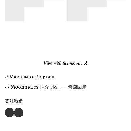
𝑽𝒊𝒃𝒆 𝒘𝒊𝒕𝒉 𝒕𝒉𝒆 𝒎𝒐𝒐𝒏. 🌙
🌙 Moonmates Program
🌙 Moonmates 推介朋友，一齊賺回贈
關注我們