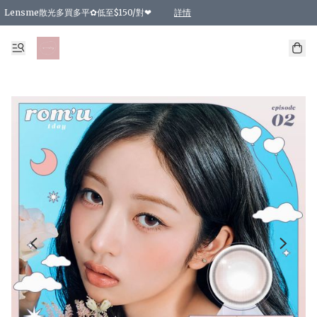
Lensme散光多買多平✿低至$150/對❤
詳情
台灣Karacon⁩✧日拋 特價清貨❁⃘
日本韓國多款日/月拋現貨☼ 特價❤︎數量有限 售完即止
🇰🇷韓國多款月拋現貨 特價兩對$99✿數量有限 售完即止♫
精選商品，任選買2件或以上9 折；買4件或以上85 折；買6件或以上8 折
精選商品，任選買2件HKD 140.00；買4件HKD 260.00
精選商品，任選買2件HKD 190.00；買4件HKD 360.00
精選商品，任選買2件HKD 110.00；買4件HKD 180.00
精選商品，任選買2件HKD 170.00；買4件HKD 320.00
精選商品，任選買2件或以上減HKD 148.00
精選商品，任選買2件或以上減HKD 148.00
精選商品，任選買2件或以上95 折；買4件或以上9 折；買6件或以上85 折；買8件
精選商品，任選買12件或以上87 折
精選商品，任選買2件或以上減HKD 16.00；買4件或以上減HKD 32.00；買6件或以
精選商品，任選買2件或以上95 折；買4件或以上9 折；買8件或以上85 折；買12件
購物滿 HKD 800.00即享免運費優惠！（適用於 特定的送貨方式 )
詳情
詳情
詳情
詳情
詳情
詳情
詳情
詳情
詳情
詳情
詳情