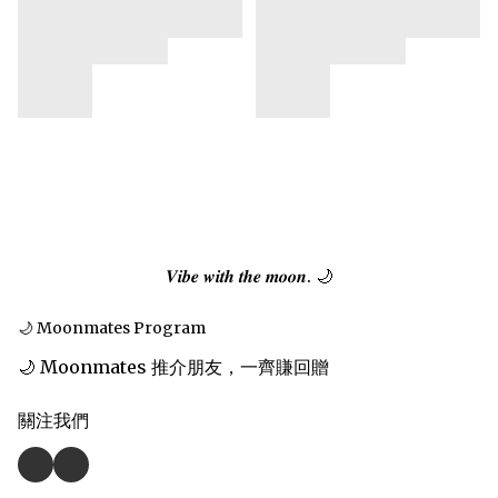
𝑽𝒊𝒃𝒆 𝒘𝒊𝒕𝒉 𝒕𝒉𝒆 𝒎𝒐𝒐𝒏. 🌙
🌙 Moonmates Program
🌙 Moonmates 推介朋友，一齊賺回贈
關注我們