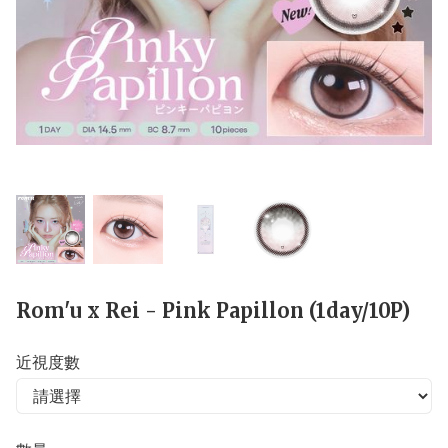
Rom'u x Rei - Pink Papillon (1day/10P)
近視度數