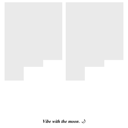
𝑽𝒊𝒃𝒆 𝒘𝒊𝒕𝒉 𝒕𝒉𝒆 𝒎𝒐𝒐𝒏. 🌙