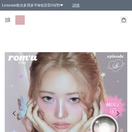
Lensme散光多買多平✿低至$150/對❤
詳情
台灣Karacon⁩✧日拋 特價清貨❁⃘
日本韓國多款日/月拋現貨☼ 特價❤︎數量有限 售完即止
🇰🇷韓國多款月拋現貨 特價兩對$99✿數量有限 售完即止♫
精選商品，任選買2件或以上9 折；買4件或以上85 折；買6件或以上8 折
精選商品，任選買2件HKD 140.00；買4件HKD 260.00
精選商品，任選買2件HKD 190.00；買4件HKD 360.00
精選商品，任選買2件HKD 110.00；買4件HKD 180.00
精選商品，任選買2件HKD 170.00；買4件HKD 320.00
精選商品，任選買2件或以上減HKD 148.00
精選商品，任選買2件或以上減HKD 148.00
精選商品，任選買2件或以上95 折；買4件或以上9 折；買6件或以上85 折；買8件
精選商品，任選買12件或以上87 折
精選商品，任選買2件或以上減HKD 16.00；買4件或以上減HKD 32.00；買6件或以
精選商品，任選買2件或以上95 折；買4件或以上9 折；買8件或以上85 折；買12件
購物滿 HKD 800.00即享免運費優惠！（適用於 特定的送貨方式 )
詳情
詳情
詳情
詳情
詳情
詳情
詳情
詳情
詳情
詳情
詳情