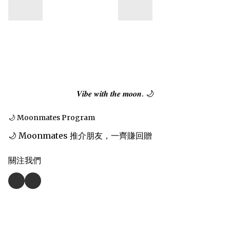
𝑽𝒊𝒃𝒆 𝒘𝒊𝒕𝒉 𝒕𝒉𝒆 𝒎𝒐𝒐𝒏. 🌙
🌙 Moonmates Program
🌙 Moonmates 推介朋友，一齊賺回贈
關注我們