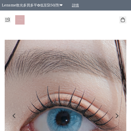
Lensme散光多買多平✿低至$150/對❤
詳情
台灣Karacon⁩✧日拋 特價清貨❁⃘
日本韓國多款日/月拋現貨☼ 特價❤︎數量有限 售完即止
🇰🇷韓國多款月拋現貨 特價兩對$99✿數量有限 售完即止♫
精選商品，任選買2件或以上9 折；買4件或以上85 折；買6件或以上8 折
精選商品，任選買2件HKD 140.00；買4件HKD 260.00
精選商品，任選買2件HKD 190.00；買4件HKD 360.00
精選商品，任選買2件HKD 110.00；買4件HKD 180.00
精選商品，任選買2件HKD 170.00；買4件HKD 320.00
精選商品，任選買2件或以上減HKD 148.00
精選商品，任選買2件或以上減HKD 148.00
精選商品，任選買2件或以上95 折；買4件或以上9 折；買6件或以上85 折；買8件
精選商品，任選買12件或以上87 折
精選商品，任選買2件或以上減HKD 16.00；買4件或以上減HKD 32.00；買6件或以
精選商品，任選買2件或以上95 折；買4件或以上9 折；買8件或以上85 折；買12件
購物滿 HKD 800.00即享免運費優惠！（適用於 特定的送貨方式 )
詳情
詳情
詳情
詳情
詳情
詳情
詳情
詳情
詳情
詳情
詳情