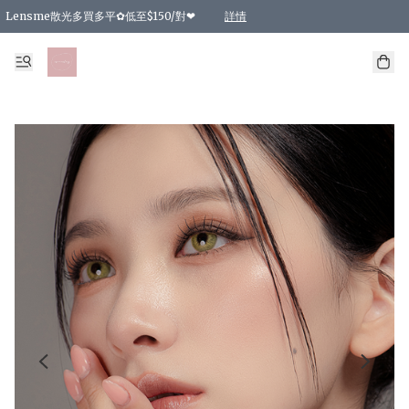
Lensme散光多買多平✿低至$150/對❤
詳情
台灣Karacon⁩✧日拋 特價清貨❁⃘
日本韓國多款日/月拋現貨☼ 特價❤︎數量有限 售完即止
🇰🇷韓國多款月拋現貨 特價兩對$99✿數量有限 售完即止♫
精選商品，任選買2件或以上9 折；買4件或以上85 折；買6件或以上8 折
精選商品，任選買2件HKD 140.00；買4件HKD 260.00
精選商品，任選買2件HKD 190.00；買4件HKD 360.00
精選商品，任選買2件HKD 110.00；買4件HKD 180.00
精選商品，任選買2件HKD 170.00；買4件HKD 320.00
精選商品，任選買2件或以上減HKD 148.00
精選商品，任選買2件或以上減HKD 148.00
精選商品，任選買2件或以上95 折；買4件或以上9 折；買6件或以上85 折；買8件
精選商品，任選買12件或以上87 折
精選商品，任選買2件或以上減HKD 16.00；買4件或以上減HKD 32.00；買6件或以
精選商品，任選買2件或以上95 折；買4件或以上9 折；買8件或以上85 折；買12件
購物滿 HKD 800.00即享免運費優惠！（適用於 特定的送貨方式 )
詳情
詳情
詳情
詳情
詳情
詳情
詳情
詳情
詳情
詳情
詳情