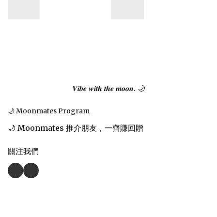
𝑽𝒊𝒃𝒆 𝒘𝒊𝒕𝒉 𝒕𝒉𝒆 𝒎𝒐𝒐𝒏. 🌙
🌙 Moonmates Program
🌙 Moonmates 推介朋友，一齊賺回贈
關注我們