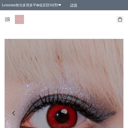
Lensme散光多買多平✿低至$150/對❤
詳情
台灣Karacon⁩✧日拋 特價清貨❁⃘
日本韓國多款日/月拋現貨☼ 特價❤︎數量有限 售完即止
🇰🇷韓國多款月拋現貨 特價兩對$99✿數量有限 售完即止♫
精選商品，任選買2件或以上9 折；買4件或以上85 折；買6件或以上8 折
精選商品，任選買2件HKD 140.00；買4件HKD 260.00
精選商品，任選買2件HKD 190.00；買4件HKD 360.00
精選商品，任選買2件HKD 110.00；買4件HKD 180.00
精選商品，任選買2件HKD 170.00；買4件HKD 320.00
精選商品，任選買2件或以上減HKD 148.00
精選商品，任選買2件或以上減HKD 148.00
精選商品，任選買2件或以上95 折；買4件或以上9 折；買6件或以上85 折；買8件
精選商品，任選買12件或以上87 折
精選商品，任選買2件或以上減HKD 16.00；買4件或以上減HKD 32.00；買6件或以
精選商品，任選買2件或以上95 折；買4件或以上9 折；買8件或以上85 折；買12件
購物滿 HKD 800.00即享免運費優惠！（適用於 特定的送貨方式 )
詳情
詳情
詳情
詳情
詳情
詳情
詳情
詳情
詳情
詳情
詳情