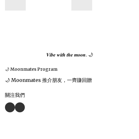
𝑽𝒊𝒃𝒆 𝒘𝒊𝒕𝒉 𝒕𝒉𝒆 𝒎𝒐𝒐𝒏. 🌙
🌙 Moonmates Program
🌙 Moonmates 推介朋友，一齊賺回贈
關注我們