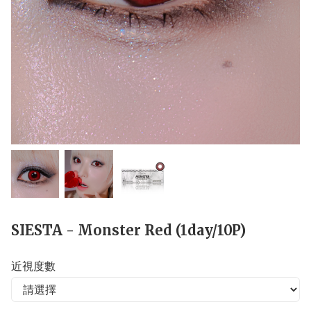
SIESTA - Monster Red (1day/10P)
近視度數