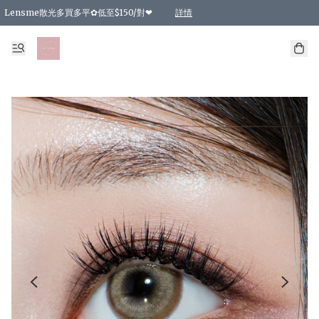
Lensme散光多買多平✿低至$150/對❤
詳情
台灣Karacon⁩✧日拋 特價清貨❁⃘
日本韓國多款日/月拋現貨☼ 特價❤︎數量有限 售完即止
🇰🇷韓國多款月拋現貨 特價兩對$99✿數量有限 售完即止♫
精選商品，任選買2件或以上9 折；買4件或以上85 折；買6件或以上8 折
精選商品，任選買2件HKD 140.00；買4件HKD 260.00
精選商品，任選買2件HKD 190.00；買4件HKD 360.00
精選商品，任選買2件HKD 110.00；買4件HKD 180.00
精選商品，任選買2件HKD 170.00；買4件HKD 320.00
精選商品，任選買2件或以上減HKD 148.00
精選商品，任選買2件或以上減HKD 148.00
精選商品，任選買2件或以上95 折；買4件或以上9 折；買6件或以上85 折；買8件
精選商品，任選買12件或以上87 折
精選商品，任選買2件或以上減HKD 16.00；買4件或以上減HKD 32.00；買6件或以
精選商品，任選買2件或以上95 折；買4件或以上9 折；買8件或以上85 折；買12件
購物滿 HKD 800.00即享免運費優惠！（適用於 特定的送貨方式 )
詳情
詳情
詳情
詳情
詳情
詳情
詳情
詳情
詳情
詳情
詳情