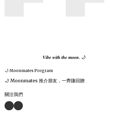
𝑽𝒊𝒃𝒆 𝒘𝒊𝒕𝒉 𝒕𝒉𝒆 𝒎𝒐𝒐𝒏. 🌙
🌙 Moonmates Program
🌙 Moonmates 推介朋友，一齊賺回贈
關注我們