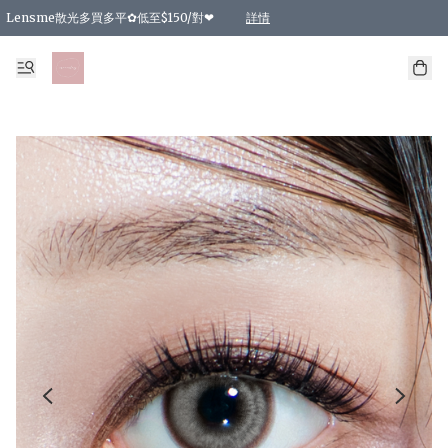
Lensme散光多買多平✿低至$150/對❤
詳情
台灣Karacon⁩✧日拋 特價清貨❁⃘
日本韓國多款日/月拋現貨☼ 特價❤︎數量有限 售完即止
🇰🇷韓國多款月拋現貨 特價兩對$99✿數量有限 售完即止♫
精選商品，任選買2件或以上9 折；買4件或以上85 折；買6件或以上8 折
精選商品，任選買2件HKD 140.00；買4件HKD 260.00
精選商品，任選買2件HKD 190.00；買4件HKD 360.00
精選商品，任選買2件HKD 110.00；買4件HKD 180.00
精選商品，任選買2件HKD 170.00；買4件HKD 320.00
精選商品，任選買2件或以上減HKD 148.00
精選商品，任選買2件或以上減HKD 148.00
精選商品，任選買2件或以上95 折；買4件或以上9 折；買6件或以上85 折；買8件
精選商品，任選買12件或以上87 折
精選商品，任選買2件或以上減HKD 16.00；買4件或以上減HKD 32.00；買6件或以
精選商品，任選買2件或以上95 折；買4件或以上9 折；買8件或以上85 折；買12件
購物滿 HKD 800.00即享免運費優惠！（適用於 特定的送貨方式 )
詳情
詳情
詳情
詳情
詳情
詳情
詳情
詳情
詳情
詳情
詳情