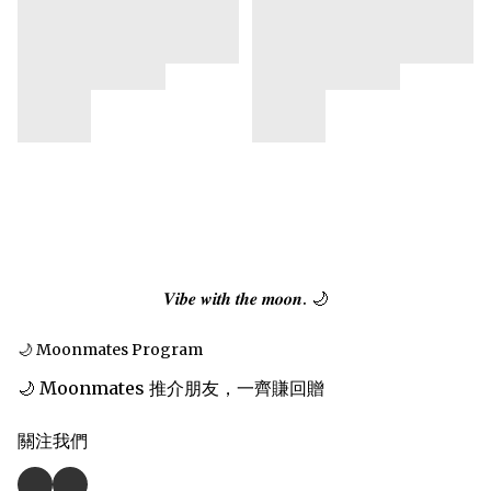
𝑽𝒊𝒃𝒆 𝒘𝒊𝒕𝒉 𝒕𝒉𝒆 𝒎𝒐𝒐𝒏. 🌙
🌙 Moonmates Program
🌙 Moonmates 推介朋友，一齊賺回贈
關注我們