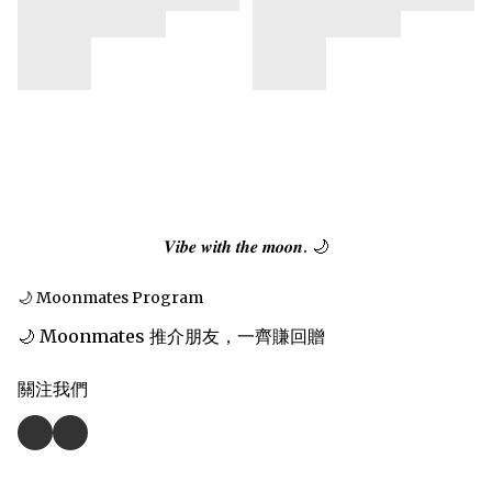
𝑽𝒊𝒃𝒆 𝒘𝒊𝒕𝒉 𝒕𝒉𝒆 𝒎𝒐𝒐𝒏. 🌙
🌙 Moonmates Program
🌙 Moonmates 推介朋友，一齊賺回贈
關注我們