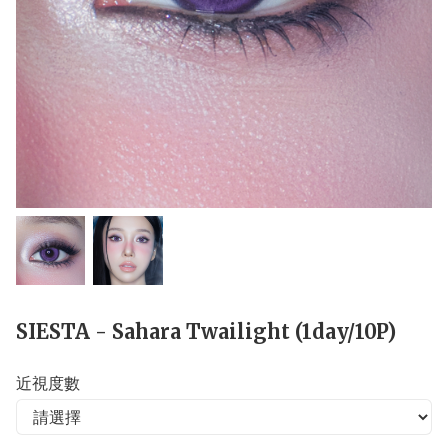
SIESTA - Sahara Twailight (1day/10P)
近視度數