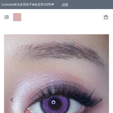
Lensme散光多買多平✿低至$150/對❤
詳情
台灣Karacon⁩✧日拋 特價清貨❁⃘
日本韓國多款日/月拋現貨☼ 特價❤︎數量有限 售完即止
🇰🇷韓國多款月拋現貨 特價兩對$99✿數量有限 售完即止♫
精選商品，任選買2件或以上9 折；買4件或以上85 折；買6件或以上8 折
精選商品，任選買2件HKD 140.00；買4件HKD 260.00
精選商品，任選買2件HKD 190.00；買4件HKD 360.00
精選商品，任選買2件HKD 110.00；買4件HKD 180.00
精選商品，任選買2件HKD 170.00；買4件HKD 320.00
精選商品，任選買2件或以上減HKD 148.00
精選商品，任選買2件或以上減HKD 148.00
精選商品，任選買2件或以上95 折；買4件或以上9 折；買6件或以上85 折；買8件
精選商品，任選買12件或以上87 折
精選商品，任選買2件或以上減HKD 16.00；買4件或以上減HKD 32.00；買6件或以
精選商品，任選買2件或以上95 折；買4件或以上9 折；買8件或以上85 折；買12件
購物滿 HKD 800.00即享免運費優惠！（適用於 特定的送貨方式 )
詳情
詳情
詳情
詳情
詳情
詳情
詳情
詳情
詳情
詳情
詳情