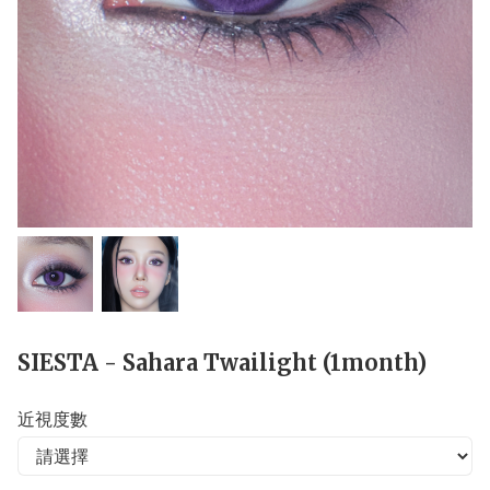
SIESTA - Sahara Twailight (1month)
近視度數