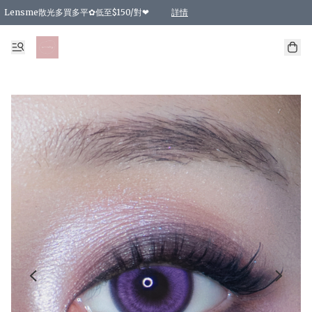
Lensme散光多買多平✿低至$150/對❤
詳情
台灣Karacon⁩✧日拋 特價清貨❁⃘
日本韓國多款日/月拋現貨☼ 特價❤︎數量有限 售完即止
🇰🇷韓國多款月拋現貨 特價兩對$99✿數量有限 售完即止♫
精選商品，任選買2件或以上9 折；買4件或以上85 折；買6件或以上8 折
精選商品，任選買2件HKD 140.00；買4件HKD 260.00
精選商品，任選買2件HKD 190.00；買4件HKD 360.00
精選商品，任選買2件HKD 110.00；買4件HKD 180.00
精選商品，任選買2件HKD 170.00；買4件HKD 320.00
精選商品，任選買2件或以上減HKD 148.00
精選商品，任選買2件或以上減HKD 148.00
精選商品，任選買2件或以上95 折；買4件或以上9 折；買6件或以上85 折；買8件
精選商品，任選買12件或以上87 折
精選商品，任選買2件或以上減HKD 16.00；買4件或以上減HKD 32.00；買6件或以
精選商品，任選買2件或以上95 折；買4件或以上9 折；買8件或以上85 折；買12件
購物滿 HKD 800.00即享免運費優惠！（適用於 特定的送貨方式 )
詳情
詳情
詳情
詳情
詳情
詳情
詳情
詳情
詳情
詳情
詳情