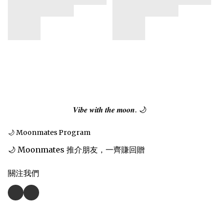
𝑽𝒊𝒃𝒆 𝒘𝒊𝒕𝒉 𝒕𝒉𝒆 𝒎𝒐𝒐𝒏. 🌙
🌙 Moonmates Program
🌙 Moonmates 推介朋友，一齊賺回贈
關注我們