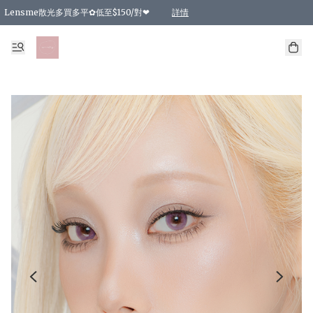
Lensme散光多買多平✿低至$150/對❤
詳情
台灣Karacon⁩✧日拋 特價清貨❁⃘
日本韓國多款日/月拋現貨☼ 特價❤︎數量有限 售完即止
🇰🇷韓國多款月拋現貨 特價兩對$99✿數量有限 售完即止♫
精選商品，任選買2件或以上9 折；買4件或以上85 折；買6件或以上8 折
精選商品，任選買2件HKD 140.00；買4件HKD 260.00
精選商品，任選買2件HKD 190.00；買4件HKD 360.00
精選商品，任選買2件HKD 110.00；買4件HKD 180.00
精選商品，任選買2件HKD 170.00；買4件HKD 320.00
精選商品，任選買2件或以上減HKD 148.00
精選商品，任選買2件或以上減HKD 148.00
精選商品，任選買2件或以上95 折；買4件或以上9 折；買6件或以上85 折；買8件
精選商品，任選買12件或以上87 折
精選商品，任選買2件或以上減HKD 16.00；買4件或以上減HKD 32.00；買6件或以
精選商品，任選買2件或以上95 折；買4件或以上9 折；買8件或以上85 折；買12件
購物滿 HKD 800.00即享免運費優惠！（適用於 特定的送貨方式 )
詳情
詳情
詳情
詳情
詳情
詳情
詳情
詳情
詳情
詳情
詳情