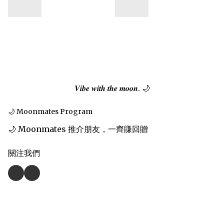
𝑽𝒊𝒃𝒆 𝒘𝒊𝒕𝒉 𝒕𝒉𝒆 𝒎𝒐𝒐𝒏. 🌙
🌙 Moonmates Program
🌙 Moonmates 推介朋友，一齊賺回贈
關注我們