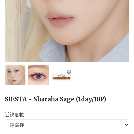
SIESTA - Sharaha Sage (1day/10P)
近視度數