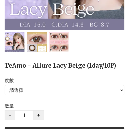
TeAmo - Allure Lacy Beige (1day/10P)
度數
數量
−
+