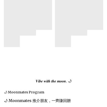
𝑽𝒊𝒃𝒆 𝒘𝒊𝒕𝒉 𝒕𝒉𝒆 𝒎𝒐𝒐𝒏. 🌙
🌙 Moonmates Program
🌙 Moonmates 推介朋友，一齊賺回贈