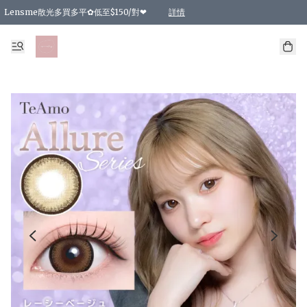
Lensme散光多買多平✿低至$150/對❤
詳情
台灣Karacon⁩✧日拋 特價清貨❁⃘
日本韓國多款日/月拋現貨☼ 特價❤︎數量有限 售完即止
🇰🇷韓國多款月拋現貨 特價兩對$99✿數量有限 售完即止♫
精選商品，任選買2件或以上9 折；買4件或以上85 折；買6件或以上8 折
精選商品，任選買2件HKD 140.00；買4件HKD 260.00
精選商品，任選買2件HKD 190.00；買4件HKD 360.00
精選商品，任選買2件HKD 110.00；買4件HKD 180.00
精選商品，任選買2件HKD 170.00；買4件HKD 320.00
精選商品，任選買2件或以上減HKD 148.00
精選商品，任選買2件或以上減HKD 148.00
精選商品，任選買2件或以上95 折；買4件或以上9 折；買6件或以上85 折；買8件
精選商品，任選買12件或以上87 折
精選商品，任選買2件或以上減HKD 16.00；買4件或以上減HKD 32.00；買6件或以
精選商品，任選買2件或以上95 折；買4件或以上9 折；買8件或以上85 折；買12件
購物滿 HKD 800.00即享免運費優惠！（適用於 特定的送貨方式 )
詳情
詳情
詳情
詳情
詳情
詳情
詳情
詳情
詳情
詳情
詳情