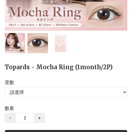
Topards - Mocha Ring (1month/2P)
度數
數量
−
+