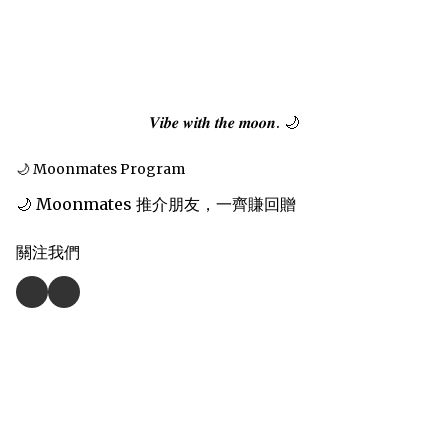
𝑽𝒊𝒃𝒆 𝒘𝒊𝒕𝒉 𝒕𝒉𝒆 𝒎𝒐𝒐𝒏. 🌙
🌙 Moonmates Program
🌙 Moonmates 推介朋友，一齊賺回贈
關注我們