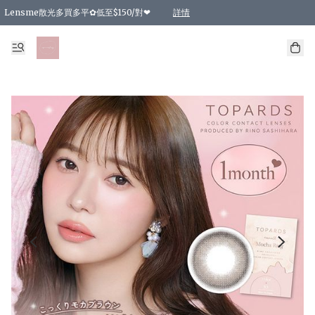
Lensme散光多買多平✿低至$150/對❤
詳情
台灣Karacon⁩✧日拋 特價清貨❁⃘
日本韓國多款日/月拋現貨☼ 特價❤︎數量有限 售完即止
🇰🇷韓國多款月拋現貨 特價兩對$99✿數量有限 售完即止♫
精選商品，任選買2件或以上9 折；買4件或以上85 折；買6件或以上8 折
精選商品，任選買2件HKD 140.00；買4件HKD 260.00
精選商品，任選買2件HKD 190.00；買4件HKD 360.00
精選商品，任選買2件HKD 110.00；買4件HKD 180.00
精選商品，任選買2件HKD 170.00；買4件HKD 320.00
精選商品，任選買2件或以上減HKD 148.00
精選商品，任選買2件或以上減HKD 148.00
精選商品，任選買2件或以上95 折；買4件或以上9 折；買6件或以上85 折；買8件
精選商品，任選買12件或以上87 折
精選商品，任選買2件或以上減HKD 16.00；買4件或以上減HKD 32.00；買6件或以
精選商品，任選買2件或以上95 折；買4件或以上9 折；買8件或以上85 折；買12件
購物滿 HKD 800.00即享免運費優惠！（適用於 特定的送貨方式 )
詳情
詳情
詳情
詳情
詳情
詳情
詳情
詳情
詳情
詳情
詳情