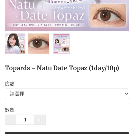
Topards - Natu Date Topaz (1day/10p)
度數
數量
−
+