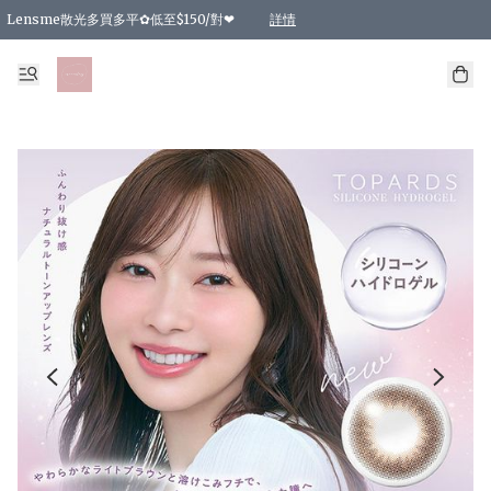
Lensme散光多買多平✿低至$150/對❤
詳情
台灣Karacon⁩✧日拋 特價清貨❁⃘
日本韓國多款日/月拋現貨☼ 特價❤︎數量有限 售完即止
🇰🇷韓國多款月拋現貨 特價兩對$99✿數量有限 售完即止♫
精選商品，任選買2件或以上9 折；買4件或以上85 折；買6件或以上8 折
精選商品，任選買2件HKD 140.00；買4件HKD 260.00
精選商品，任選買2件HKD 190.00；買4件HKD 360.00
精選商品，任選買2件HKD 110.00；買4件HKD 180.00
精選商品，任選買2件HKD 170.00；買4件HKD 320.00
精選商品，任選買2件或以上減HKD 148.00
精選商品，任選買2件或以上減HKD 148.00
精選商品，任選買2件或以上95 折；買4件或以上9 折；買6件或以上85 折；買8件
精選商品，任選買12件或以上87 折
精選商品，任選買2件或以上減HKD 16.00；買4件或以上減HKD 32.00；買6件或以
精選商品，任選買2件或以上95 折；買4件或以上9 折；買8件或以上85 折；買12件
購物滿 HKD 800.00即享免運費優惠！（適用於 特定的送貨方式 )
詳情
詳情
詳情
詳情
詳情
詳情
詳情
詳情
詳情
詳情
詳情