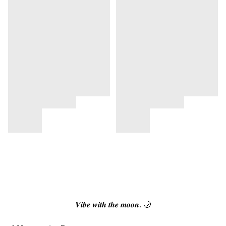
𝑽𝒊𝒃𝒆 𝒘𝒊𝒕𝒉 𝒕𝒉𝒆 𝒎𝒐𝒐𝒏. 🌙