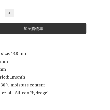
+
加至購物車
−
 size: 13.8mm

2mm

mm

riod: 1month

 38% moisture content

terial - Silicon Hydrogel