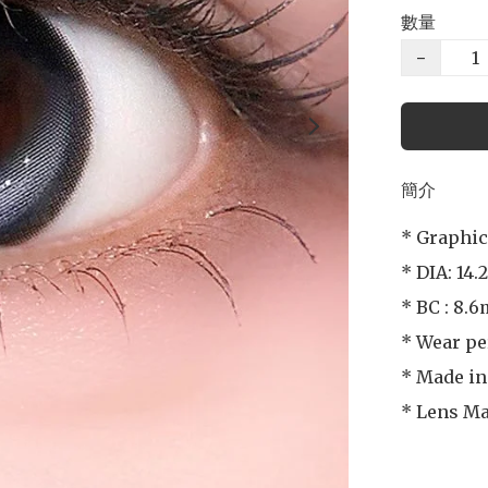
數量
−
簡介
* Graphic
* DIA: 14.
* BC : 8.6
* Wear pe
* Made in
* Lens Ma