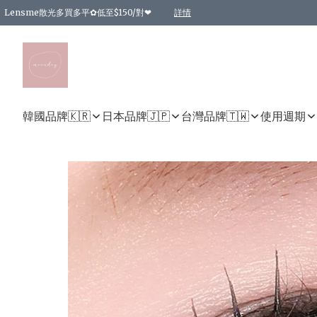
Lensme散光多買多平✿低至$150/對❤
詳情
台灣Karacon⁩✧日拋 特價清貨❁⃘
日本韓國多款日/月拋現貨☼ 特價❤︎數量有限 售完即止
🇰🇷韓國多款月拋現貨 特價兩對$99✿數量有限 售完即止♫
精選商品，任選買2件或以上9 折；買4件或以上85 折；買6件或以上8 折
精選商品，任選買2件HKD 140.00；買4件HKD 260.00
精選商品，任選買2件HKD 190.00；買4件HKD 360.00
精選商品，任選買2件HKD 110.00；買4件HKD 180.00
精選商品，任選買2件HKD 170.00；買4件HKD 320.00
精選商品，任選買2件或以上減HKD 148.00
精選商品，任選買2件或以上減HKD 148.00
精選商品，任選買2件或以上95 折；買4件或以上9 折；買6件或以上85 折；買8件
精選商品，任選買12件或以上87 折
精選商品，任選買2件或以上減HKD 16.00；買4件或以上減HKD 32.00；買6件或以
精選商品，任選買2件或以上95 折；買4件或以上9 折；買8件或以上85 折；買12件
購物滿 HKD 800.00即享免運費優惠！（適用於 特定的送貨方式 )
詳情
詳情
詳情
詳情
詳情
詳情
詳情
詳情
詳情
詳情
詳情
韓國品牌🇰🇷
日本品牌🇯🇵
台灣品牌🇹🇼
使用週期