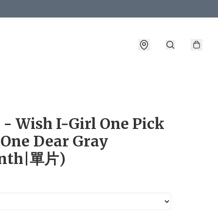
詳情
 - Wish I-Girl One Pick
 One Dear Gray
nth|單片)