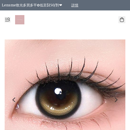
Lensme散光多買多平✿低至$150/對❤
詳情
台灣Karacon⁩✧日拋 特價清貨❁⃘
日本韓國多款日/月拋現貨☼ 特價❤︎數量有限 售完即止
🇰🇷韓國多款月拋現貨 特價兩對$99✿數量有限 售完即止♫
精選商品，任選買2件或以上9 折；買4件或以上85 折；買6件或以上8 折
精選商品，任選買2件HKD 140.00；買4件HKD 260.00
精選商品，任選買2件HKD 190.00；買4件HKD 360.00
精選商品，任選買2件HKD 110.00；買4件HKD 180.00
精選商品，任選買2件HKD 170.00；買4件HKD 320.00
精選商品，任選買2件或以上減HKD 148.00
精選商品，任選買2件或以上減HKD 148.00
精選商品，任選買2件或以上95 折；買4件或以上9 折；買6件或以上85 折；買8件
精選商品，任選買12件或以上87 折
精選商品，任選買2件或以上減HKD 16.00；買4件或以上減HKD 32.00；買6件或以
精選商品，任選買2件或以上95 折；買4件或以上9 折；買8件或以上85 折；買12件
購物滿 HKD 800.00即享免運費優惠！（適用於 特定的送貨方式 )
詳情
詳情
詳情
詳情
詳情
詳情
詳情
詳情
詳情
詳情
詳情