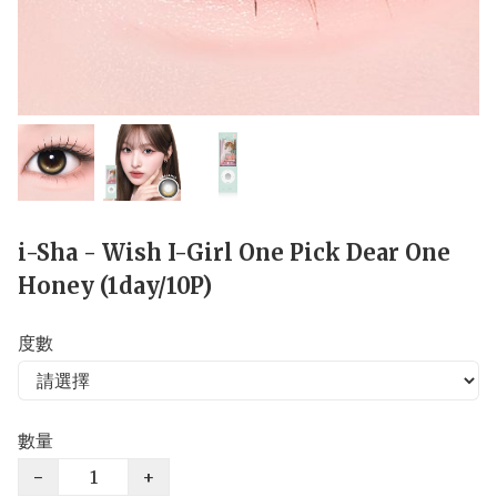
i-Sha - Wish I-Girl One Pick Dear One
Honey (1day/10P)
度數
數量
−
+