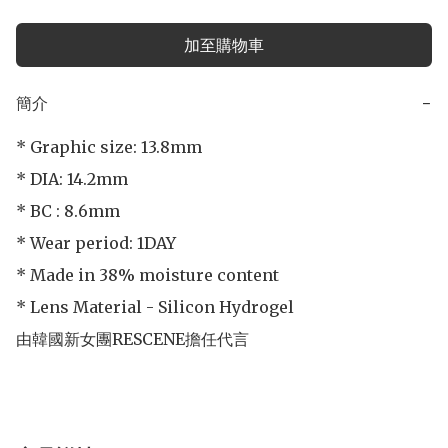
加至購物車
簡介
−
* Graphic size: 13.8mm

* DIA: 14.2mm

* BC : 8.6mm

* Wear period: 1DAY

* Made in 38% moisture content

* Lens Material - Silicon Hydrogel

由韓國新女團RESCENE擔任代言