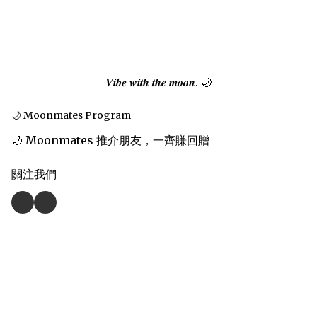
𝑽𝒊𝒃𝒆 𝒘𝒊𝒕𝒉 𝒕𝒉𝒆 𝒎𝒐𝒐𝒏. 🌙
🌙 Moonmates Program
🌙 Moonmates 推介朋友，一齊賺回贈
關注我們