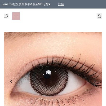
Lensme散光多買多平✿低至$150/對❤
詳情
台灣Karacon⁩✧日拋 特價清貨❁⃘
日本韓國多款日/月拋現貨☼ 特價❤︎數量有限 售完即止
🇰🇷韓國多款月拋現貨 特價兩對$99✿數量有限 售完即止♫
精選商品，任選買2件或以上9 折；買4件或以上85 折；買6件或以上8 折
精選商品，任選買2件HKD 140.00；買4件HKD 260.00
精選商品，任選買2件HKD 190.00；買4件HKD 360.00
精選商品，任選買2件HKD 110.00；買4件HKD 180.00
精選商品，任選買2件HKD 170.00；買4件HKD 320.00
精選商品，任選買2件或以上減HKD 148.00
精選商品，任選買2件或以上減HKD 148.00
精選商品，任選買2件或以上95 折；買4件或以上9 折；買6件或以上85 折；買8件
精選商品，任選買12件或以上87 折
精選商品，任選買2件或以上減HKD 16.00；買4件或以上減HKD 32.00；買6件或以
精選商品，任選買2件或以上95 折；買4件或以上9 折；買8件或以上85 折；買12件
購物滿 HKD 800.00即享免運費優惠！（適用於 特定的送貨方式 )
詳情
詳情
詳情
詳情
詳情
詳情
詳情
詳情
詳情
詳情
詳情