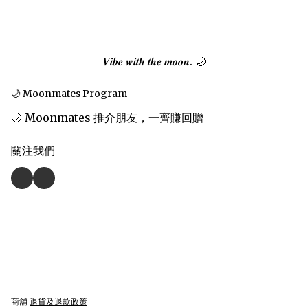
𝑽𝒊𝒃𝒆 𝒘𝒊𝒕𝒉 𝒕𝒉𝒆 𝒎𝒐𝒐𝒏. 🌙
🌙 Moonmates Program
🌙 Moonmates 推介朋友，一齊賺回贈
關注我們
商舖
退貨及退款政策