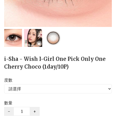
i-Sha - Wish I-Girl One Pick Only One
Cherry Choco (1day/10P)
度數
數量
−
+