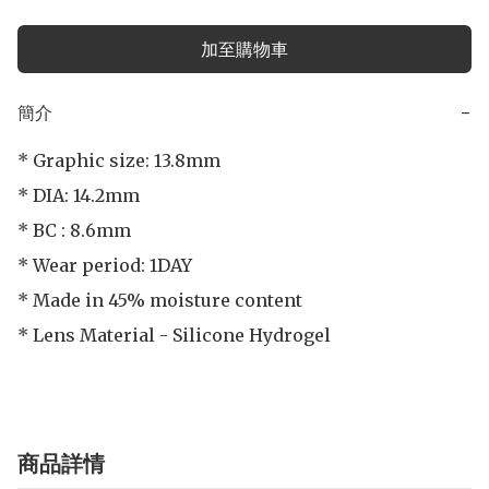
加至購物車
簡介
−
* Graphic size: 13.8mm

* DIA: 14.2mm

* BC : 8.6mm

* Wear period: 1DAY

* Made in 45% moisture content

商品詳情