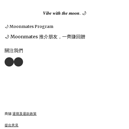
𝑽𝒊𝒃𝒆 𝒘𝒊𝒕𝒉 𝒕𝒉𝒆 𝒎𝒐𝒐𝒏. 🌙
🌙 Moonmates Program
🌙 Moonmates 推介朋友，一齊賺回贈
關注我們
商舖
退貨及退款政策
提出意見