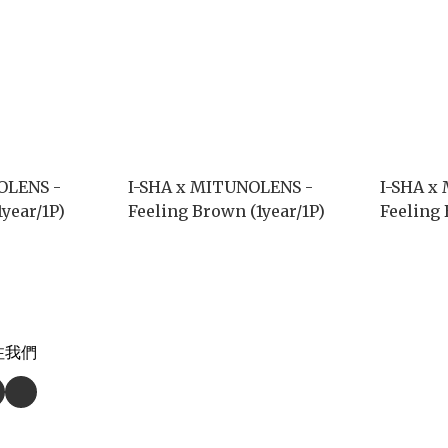
OLENS -
I-SHA x MITUNOLENS -
I-SHA x
1year/1P)
Feeling Brown (1year/1P)
Feeling 
注我們