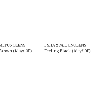
 MITUNOLENS -
I-SHA x MITUNOLENS -
Brown (1day/10P)
Feeling Black (1day/10P)