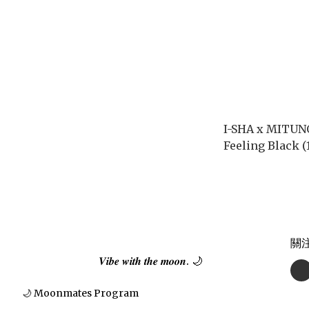
I-SHA x MITUN
Feeling Black (
關
𝑽𝒊𝒃𝒆 𝒘𝒊𝒕𝒉 𝒕𝒉𝒆 𝒎𝒐𝒐𝒏. 🌙
🌙 Moonmates Program