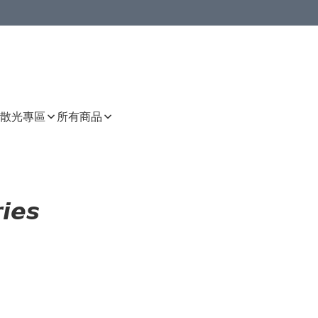
或以上8 折
上減HKD 48.00；買8件或以上減HKD 64.00；買10件或以上減HKD 80.00
或以上8 折
詳情
詳情
散光專區
所有商品
𝙞𝙚𝙨