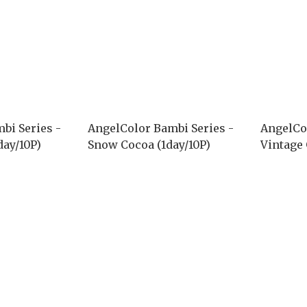
bi Series -
AngelColor Bambi Series -
AngelCo
day/10P)
Snow Cocoa (1day/10P)
Vintage 