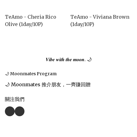
TeAmo - Cheria Rico
TeAmo - Viviana Brown
Olive (1day/10P)
(1day/10P)
𝑽𝒊𝒃𝒆 𝒘𝒊𝒕𝒉 𝒕𝒉𝒆 𝒎𝒐𝒐𝒏. 🌙
🌙 Moonmates Program
🌙 Moonmates 推介朋友，一齊賺回贈
關注我們