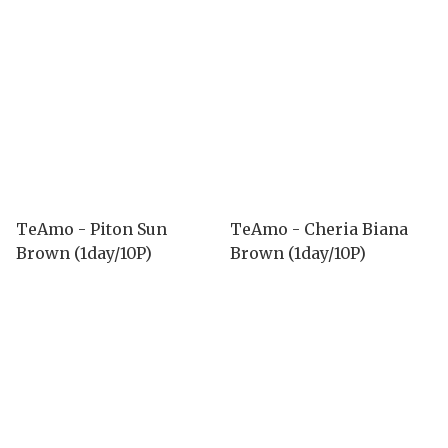
TeAmo - Piton Sun
TeAmo - Cheria Biana
Brown (1day/10P)
Brown (1day/10P)