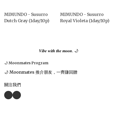
MIMUNDO - Susurro
MIMUNDO - Susurro
Dutch Gray (1day/10p)
Royal Violeta (1day/10p)
𝑽𝒊𝒃𝒆 𝒘𝒊𝒕𝒉 𝒕𝒉𝒆 𝒎𝒐𝒐𝒏. 🌙
🌙 Moonmates Program
🌙 Moonmates 推介朋友，一齊賺回贈
關注我們