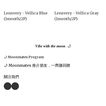
Lensvery - Vellica Blue
Lensvery - Vellica Gray
(1month/2P)
(1month/2P)
𝑽𝒊𝒃𝒆 𝒘𝒊𝒕𝒉 𝒕𝒉𝒆 𝒎𝒐𝒐𝒏. 🌙
🌙 Moonmates Program
🌙 Moonmates 推介朋友，一齊賺回贈
關注我們